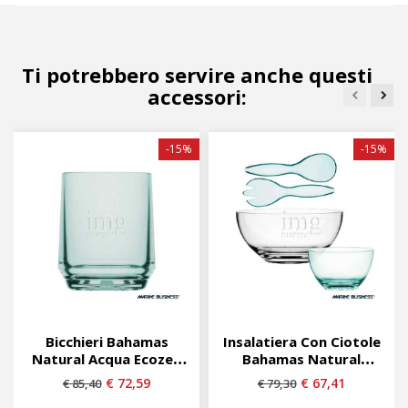
Ti potrebbero servire anche questi
accessori:
-15%
-15%
Bicchieri Bahamas
Insalatiera Con Ciotole
Natural Acqua Ecozen
Bahamas Natural
Infrangibili...
Marine Business
€ 72,59
€ 67,41
€ 85,40
€ 79,30